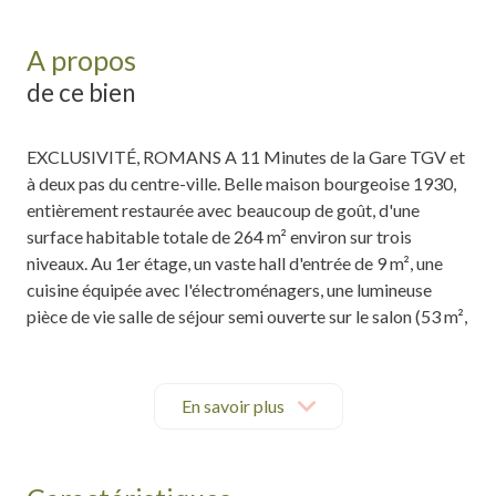
A propos
de ce bien
EXCLUSIVITÉ, ROMANS A 11 Minutes de la Gare TGV et
à deux pas du centre-ville. Belle maison bourgeoise 1930,
entièrement restaurée avec beaucoup de goût, d'une
surface habitable totale de 264 m² environ sur trois
niveaux. Au 1er étage, un vaste hall d'entrée de 9 m², une
cuisine équipée avec l'électroménagers, une lumineuse
pièce de vie salle de séjour semi ouverte sur le salon (53 m²,
plancher, corniche de plafond, rotonde vitrée et 3 m de
hauteur sous plafond), un second hall / dégagement de 20
m², un wc suspendu avec un lave main, au 2ème étage, un
En savoir plus
dégagement nuit, quatre chambres de 11, 15, 18 et 21 m²,
une salle de bains complète (double vasque, douche et
baignoire) et un second wc suspendu, au 3ème étage, une