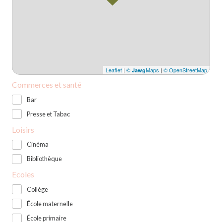
Leaflet
|
©
Maps
|
© OpenStreetMap
Jawg
Commerces et santé
Bar
Presse et Tabac
Loisirs
Cinéma
Bibliothèque
Ecoles
Collège
École maternelle
École primaire