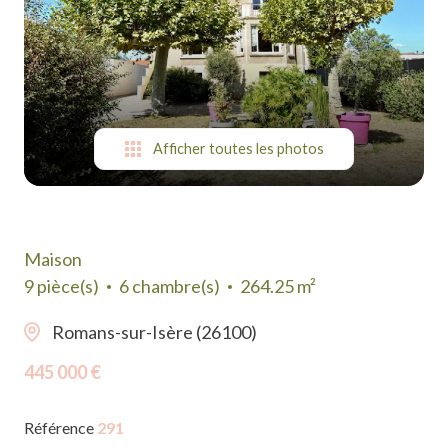
suis-
je ?
Contact
Afficher toutes les photos
Maison
9 pièce(s)
6 chambre(s)
264.25 m²
Romans-sur-Isère (26100)
445 000 €
Référence
291