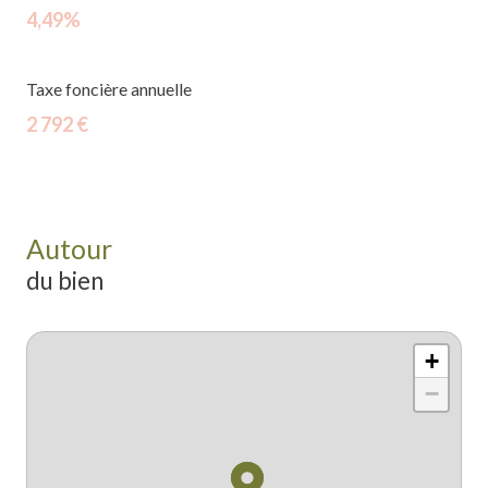
4,49%
Taxe foncière annuelle
2 792 €
Autour
du bien
+
−