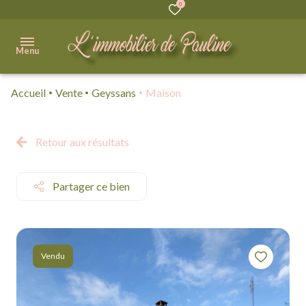
0
Menu
Accueil
Vente
Geyssans
Maison
Accueil
Acheter
Retour aux résultats
Immobilier
Professionnel
Partager ce bien
Vendre
Biens
Vendu
vendus
Qui