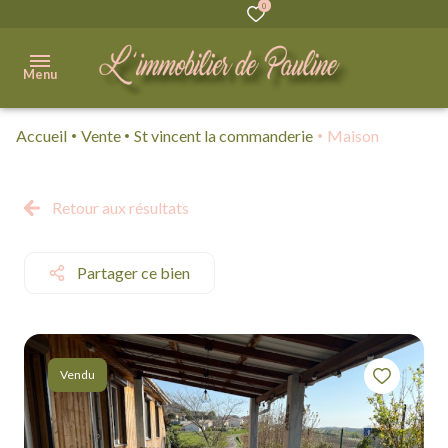
0
Menu
Accueil
Vente
St vincent la commanderie
Maison
Accueil
Acheter
Retour aux résultats
Immobilier
Professionnel
Partager ce bien
Vendre
Biens
Vendu
vendus
Qui