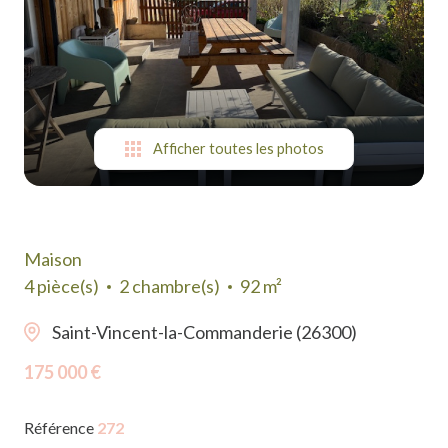
suis-
je ?
Contact
Afficher toutes les photos
Maison
4 pièce(s)
2 chambre(s)
92 m²
Saint-Vincent-la-Commanderie (26300)
175 000 €
Référence
272