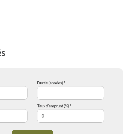
és
Durée (années) *
Taux d'emprunt (%) *