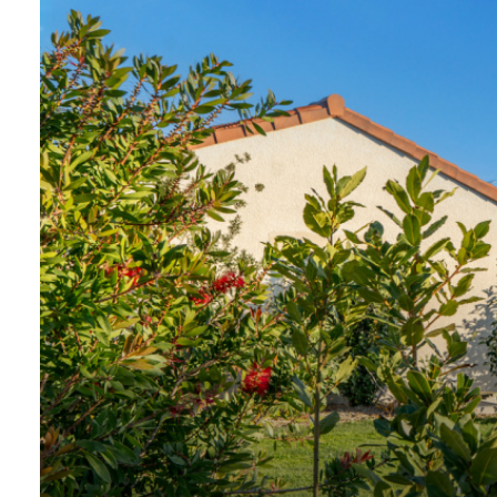
suis-
je ?
Contact