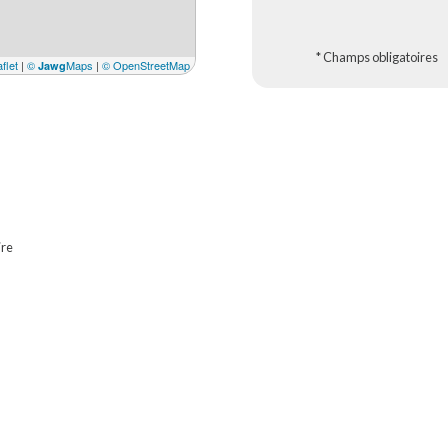
* Champs obligatoires
flet
|
©
Maps
|
© OpenStreetMap
Jawg
ire