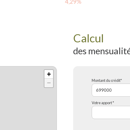
4,29%
Calcul
des mensualit
+
Montant du crédit*
−
Votre apport *