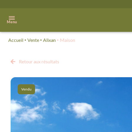
Menu
Accueil
Vente
Alixan
Maison
Accueil
Acheter
Retour aux résultats
Immobilier
Professionnel
Vendu
Vendre
Biens
vendus
Qui