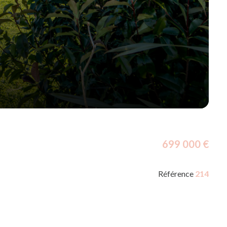
699 000 €
Référence
214