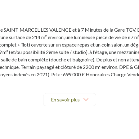
e SAINT MARCEL LES VALENCE et à 7 Minutes de la Gare TGV. En
d'une surface de 214 m² environ, une lumineuse pièce de vie de 67 
mplet + îlot) ouverte sur un espace repas et un coin salon, un dég
9 m² (et/ou possibilité 2ème suite / studio), à l'étage, une mezzan
salle de bain complète (douche et baignoire). De plus et non atten
l technique. Terrain paysagé et clôturé de 2200 m² environ. DPE &
moyens indexés en 2021). Prix : 699 000 € Honoraires Charge Vende
En savoir plus