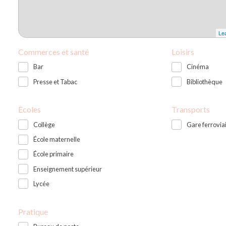
Lea
Commerces et santé
Loisirs
Bar
Cinéma
Presse et Tabac
Bibliothèque
Ecoles
Transports
Collège
Gare ferrovia
École maternelle
École primaire
Enseignement supérieur
Lycée
Pratique