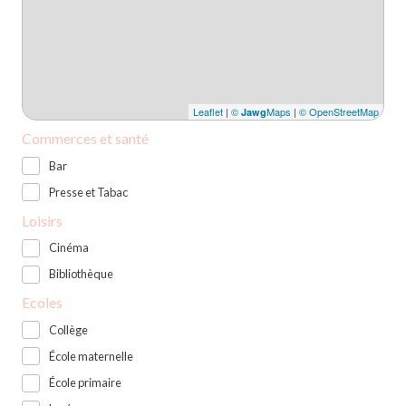
Leaflet
|
©
Maps
|
© OpenStreetMap
Jawg
Commerces et santé
Bar
Presse et Tabac
Loisirs
Cinéma
Bibliothèque
Ecoles
Collège
École maternelle
École primaire