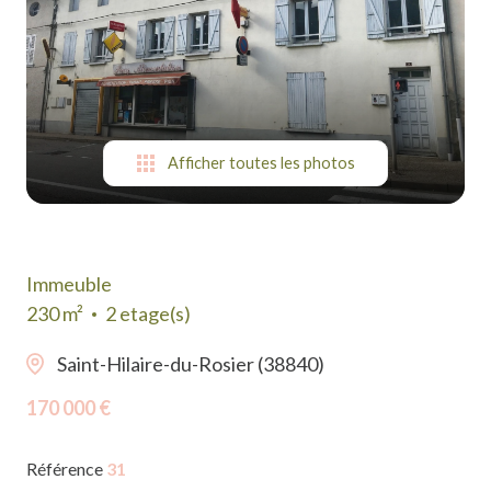
suis-
je ?
Contact
Afficher toutes les photos
Immeuble
230 m²
2 etage(s)
Saint-Hilaire-du-Rosier (38840)
170 000 €
Référence
31