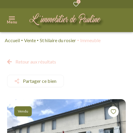
0
Menu
Accueil
Vente
St hilaire du rosier
Immeuble
Accueil
Acheter
Retour aux résultats
Immobilier
Professionnel
Partager ce bien
Vendre
Biens
Vendu
vendus
Qui