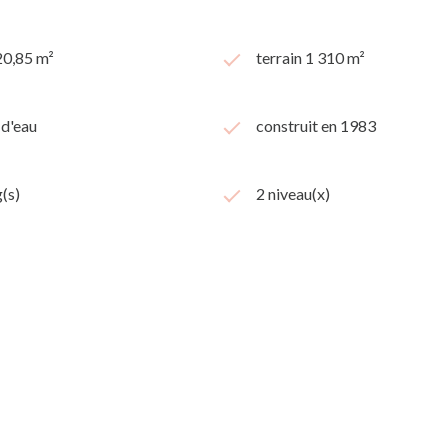
20,85 m²
terrain 1 310 m²
 d'eau
construit en 1983
(s)
2 niveau(x)