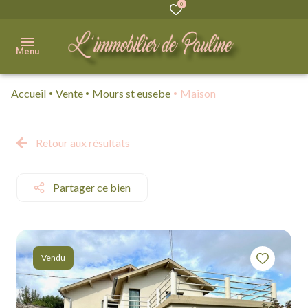
0
Menu
Accueil
Vente
Mours st eusebe
Maison
Accueil
Acheter
Retour aux résultats
Immobilier
Professionnel
Partager ce bien
Vendre
Biens
Vendu
vendus
Qui