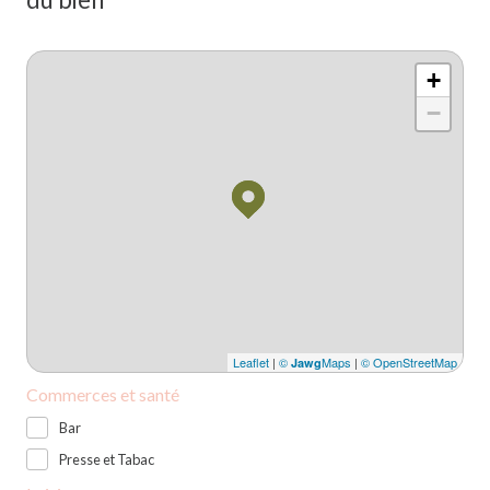
+
−
Leaflet
|
©
Maps
|
© OpenStreetMap
Jawg
Commerces et santé
Bar
Presse et Tabac