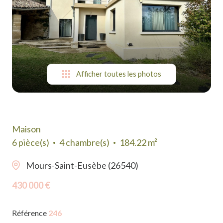
suis-
je ?
Contact
Afficher toutes les photos
Maison
6 pièce(s)
4 chambre(s)
184.22 m²
Mours-Saint-Eusèbe (26540)
430 000 €
Référence
246