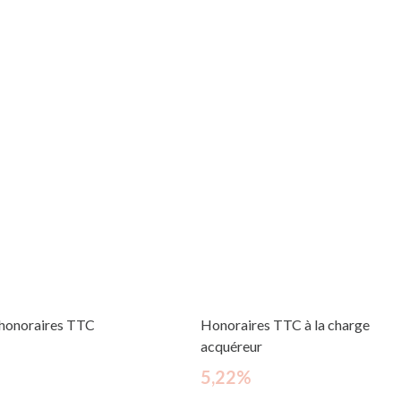
 honoraires TTC
Honoraires TTC à la charge
acquéreur
5,22%