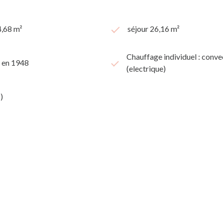
4,68 m²
séjour 26,16 m²
Chauffage individuel : conve
t en 1948
(electrique)
)