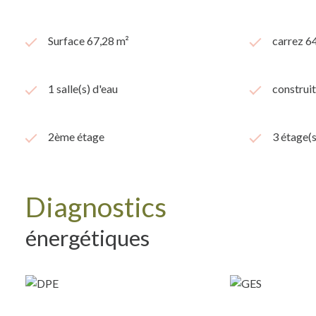
Surface 67,28 m²
carrez 6
1 salle(s) d'eau
construi
2ème étage
3 étage(s
Diagnostics
énergétiques