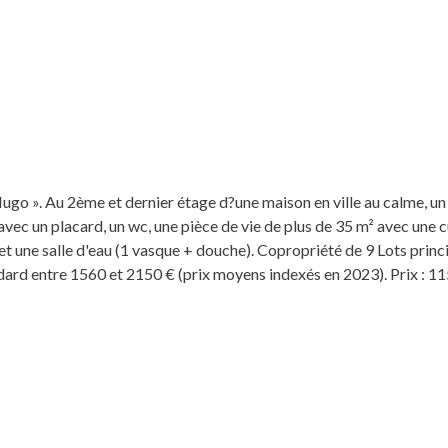
o ». Au 2ème et dernier étage d?une maison en ville au calme, u
vec un placard, un wc, une pièce de vie de plus de 35 m² avec une c
et une salle d'eau (1 vasque + douche). Copropriété de 9 Lots pri
dard entre 1560 et 2150 € (prix moyens indexés en 2023). Prix : 