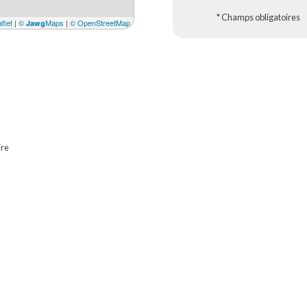
* Champs obligatoires
flet
|
©
Maps
|
© OpenStreetMap
Jawg
ire