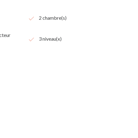
2 chambre(s)
cteur
3 niveau(x)